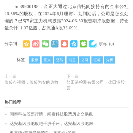
irm39900198：金正大通过北京信托间接持有的金丰公社
20.56%的股权，在2024年6月理财计划到期后，公司是怎么处
理的？已有5家主力机构披露2024-06-30报告期持股数据，持仓
量总计11.07亿股，占流通A股33.69%。
分享到：
(
)
更多
0
标签：
股票
正大
还能
消息
公司
证券
分析
上一篇
下一篇
落袋布视频，落袋为安的典故
盐田港检测有限公司，盐田港股
票
热门推荐
闻泰科技股票行情，闻泰科技股票历史交易数
达安基因股吧股吧千股千评，达安基因股吧网