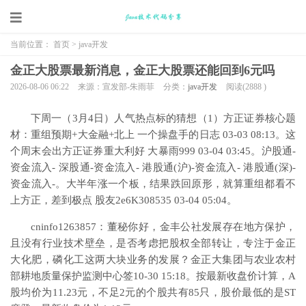
当前位置：
首页
>
java开发
金正大股票最新消息，金正大股票还能回到6元吗
2026-08-06 06:22
来源：宣发部-朱雨菲
分类：
java开发
阅读(
2888
)
下周一（3月4日）人气热点标的猜想（1）方正证券核心题
材：重组预期+大金融+北上 一个操盘手的日志 03-03 08:13。这
个周末会出方正证券重大利好 大暴雨999 03-04 03:45。沪股通-
资金流入- 深股通-资金流入- 港股通(沪)-资金流入- 港股通(深)-
资金流入-。大半年涨一个板，结果跌回原形，就算重组都看不
上方正，差到极点 股友2e6K308535 03-04 05:04。
cninfo1263857：董秘你好，金丰公社发展存在地方保护，
且没有行业技术壁垒，是否考虑把股权全部转让，专注于金正
大化肥，磷化工这两大块业务的发展？金正大集团与农业农村
部耕地质量保护监测中心签10-30 15:18。按最新收盘价计算，A
股均价为11.23元，不足2元的个股共有85只，股价最低的是ST